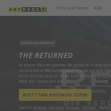
Filme und Serien
AGB
ZURÜCK ZUR ÜBERSICHT
THE RETURNED
In einem kleinen alpinen Bergdorf in Frankreic
verstorbene Menschen nach Hause zurück. Op
ohne Erinnerung an ihren Tod fordern die Rück
Welt der Lebenden ein.
JETZT 7 TAGE KOSTENLOS TESTEN
Genre:
Drama
,
Fantasy
,
Horror
,
Thriller
Ratin