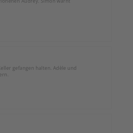
flohenen Audrey. Simon warnt
Keller gefangen halten. Adèle und
ern.