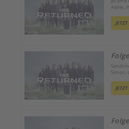
Jérôme 
Adèle, 
JETZT
Folge
Sandrine
Simon, d
JETZT
Folge