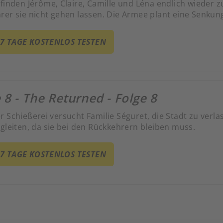
 finden Jérôme, Claire, Camille und Léna endlich wieder
rer sie nicht gehen lassen. Die Armee plant eine Senku
 7 TAGE KOSTENLOS TESTEN
 8 - The Returned - Folge 8
 Schießerei versucht Familie Séguret, die Stadt zu verla
egleiten, da sie bei den Rückkehrern bleiben muss.
 7 TAGE KOSTENLOS TESTEN