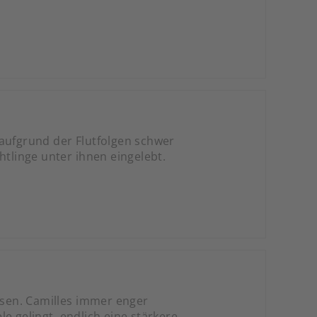
 aufgrund der Flutfolgen schwer
üchtlinge unter ihnen eingelebt.
assen. Camilles immer enger
e gelingt, endlich eine stärkere