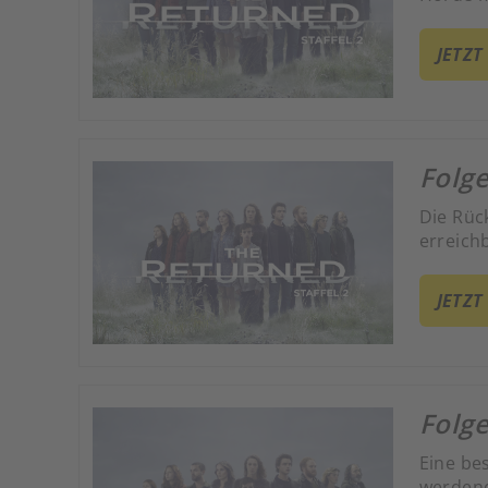
JETZT
Folge
Die Rüc
erreichb
JETZT
Folge
Eine be
werdend