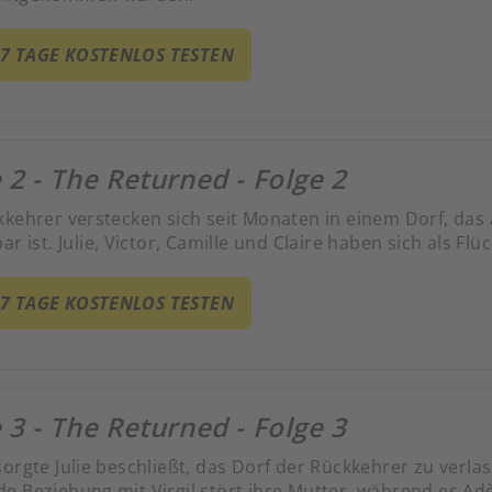
 7 TAGE KOSTENLOS TESTEN
 2 - The Returned - Folge 2
kkehrer verstecken sich seit Monaten in einem Dorf, das
ar ist. Julie, Victor, Camille und Claire haben sich als Fl
 7 TAGE KOSTENLOS TESTEN
 3 - The Returned - Folge 3
sorgte Julie beschließt, das Dorf der Rückkehrer zu verl
e Beziehung mit Virgil stört ihre Mutter, während es Adèl