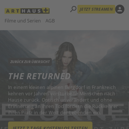
search
person
JETZT STREAMEN
Filme und Serien
AGB
ZURÜCK ZUR ÜBERSICHT
THE RETURNED
In einem kleinen alpinen Bergdorf in Frankreich
kehren vor Jahren verstorbene Menschen nach
Hause zurück. Optisch unverändert und ohne
Erinnerung an ihren Tod fordern die Rückkehrer
ihren Platz in der Welt der Lebenden ein.
JETZT 7 TAGE KOSTENLOS TESTEN