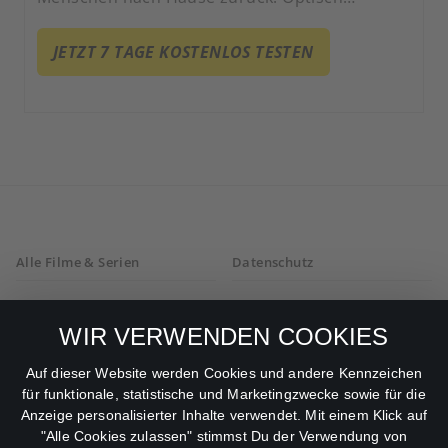
unverändert und ohne Erinnerung an ihren
Tod fordern die Rückkehrer ihren Platz in der
JETZT 7 TAGE KOSTENLOS TESTEN
Welt der Lebenden ein.
Alle Filme & Serien
Datenschutz
Allgemeine
Mein Konto
Geschäftsbedingungen
WIR VERWENDEN COOKIES
Datenschutzbestimmungen
Auf dieser Website werden Cookies und andere Kennzeichen
für funktionale, statistische und Marketingzwecke sowie für die
AGB
Anzeige personalisierter Inhalte verwendet. Mit einem Klick auf
"Alle Cookies zulassen" stimmst Du der Verwendung von
Impressum