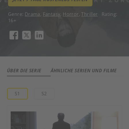
Genre:
Drama
,
Fantasy
,
Horror
,
Thriller
Rating:
16+
ÜBER DIE SERIE
ÄHNLICHE SERIEN UND FILME
A
S1
S2