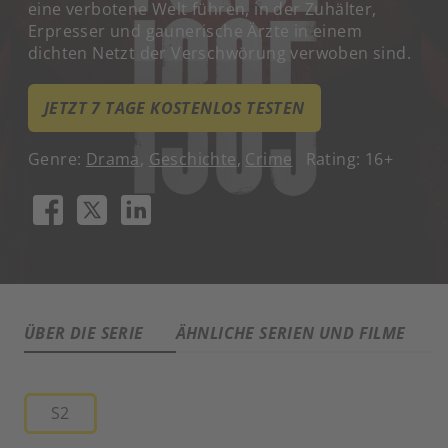
eine verbotene Welt führen, in der Zuhälter,
Erpresser und gaunerische Ärzte in einem
dichten Netzt der Verschwörung verwoben sind.
JETZT 7 TAGE KOSTENLOS TESTEN
Genre:
Drama
,
Geschichte
,
Crime
Rating: 16+
ÜBER DIE SERIE
ÄHNLICHE SERIEN UND FILME
A
S2