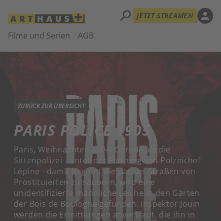
search
person
JETZT STREAMEN
Filme und Serien
AGB
ZURÜCK ZUR ÜBERSICHT
PARIS POLICE 1905
Paris, Weihnachten 1904: Gerade als die
Sittenpolizei - unter der Führung von Polzeichef
Lépine - damit beginnt die pariser Straßen von
Prostituierten zu säubern, wird eine
unidentifizierte männliche Leiche in den Gärten
der Bois de Boulogne gefunden. Inspektor Jouin
werden die Ermittlungen anvertraut, die ihn in