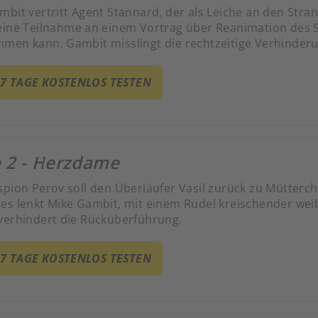
mbit vertritt Agent Stannard, der als Leiche an den St
eine Teilnahme an einem Vortrag über Reanimation des S
men kann. Gambit misslingt die rechtzeitige Verhinder
 7 TAGE KOSTENLOS TESTEN
e 2 - Herzdame
spion Perov soll den Überläufer Vasil zurück zu Mütterch
es lenkt Mike Gambit, mit einem Rudel kreischender weib
verhindert die Rücküberführung.
 7 TAGE KOSTENLOS TESTEN