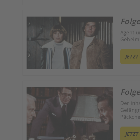
Folge
Agent u
Geheimi
JETZT
Folge
Der inh
Gefängn
Päckche
JETZT