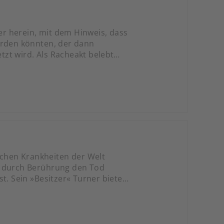
ier herein, mit dem Hinweis, dass
rden könnten, der dann
etzt wird. Als Racheakt belebt
ag, einen der berüchtigten
ichen Krankheiten der Welt
m durch Berührung den Tod
t. Sein »Besitzer« Turner bietet
ie einst Mr.