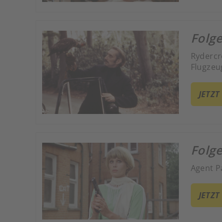
Folg
Rydercr
Flugzeu
JETZT
Folge
Agent Pa
JETZT