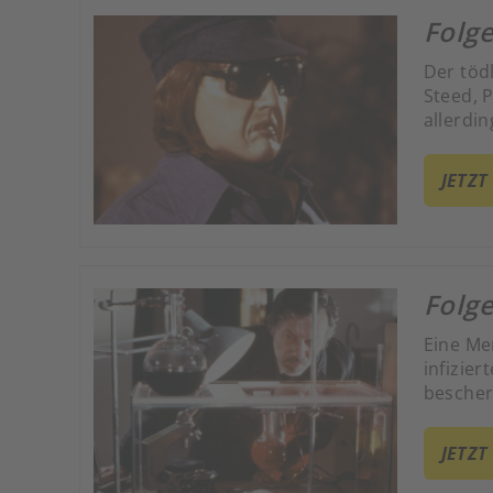
Folge
Der tödl
Steed, 
allerdin
Doppela
Roboter
JETZT
Folge
Eine Me
infizie
bescher
ihn zur 
JETZT