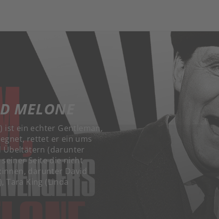
ND MELONE
) ist ein echter Gentleman,
egnet, rettet er ein ums
d Übeltätern (darunter
einer Seite die nicht
:innen, darunter David
, Tara King (Linda