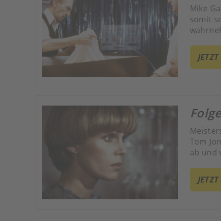
Mike Ga
somit s
wahrneh
Claus.
JETZT
Folg
Meister
Tom Jon
ab und 
JETZT