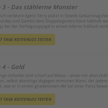
 3 - Das stählerne Monster
ich verletzte Agent Terry platzt in Steeds Geburtstagsfe
Purdey und Gambit dem Doppelagenten Kane habhaft we
gs bei der Verfolgungsjagd in einem Inferno höllisch verl
gent Kane ein Jahr später, wiederum an Steeds Geburtst
, um den verhassten Feind zu vernichten.
 7 TAGE KOSTENLOS TESTEN
 4 - Gold
nge Unholde sind scharf auf Midas – einen mit allen tödl
rten, selbst allerdings dagegen immunen Mann, der jede
t, was er in einem gnadenlosen Akt bei einer Party beweis
Versteigerung an, und da er selbst komplett goldgeil ist w
 7 TAGE KOSTENLOS TESTEN