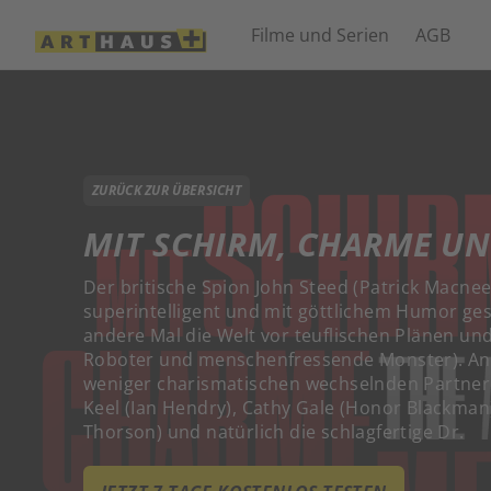
Filme und Serien
AGB
ZURÜCK ZUR ÜBERSICHT
MIT SCHIRM, CHARME U
Der britische Spion John Steed (Patrick Macnee
superintelligent und mit göttlichem Humor ges
andere Mal die Welt vor teuflischen Plänen un
Roboter und menschenfressende Monster). An s
weniger charismatischen wechselnden Partner
Keel (Ian Hendry), Cathy Gale (Honor Blackman)
Thorson) und natürlich die schlagfertige Dr.