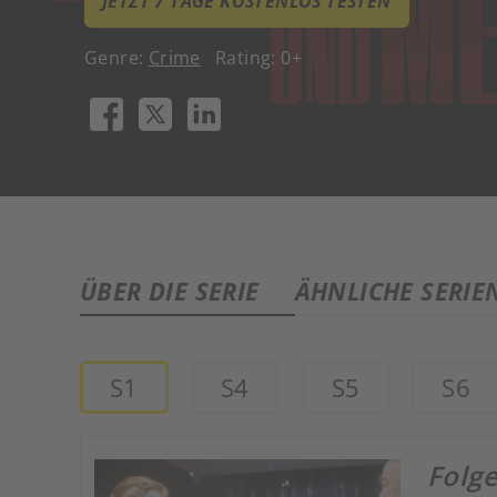
JETZT 7 TAGE KOSTENLOS TESTEN
Genre:
Crime
Rating: 0+
ÜBER DIE SERIE
ÄHNLICHE SERIE
S1
S4
S5
S6
Folge