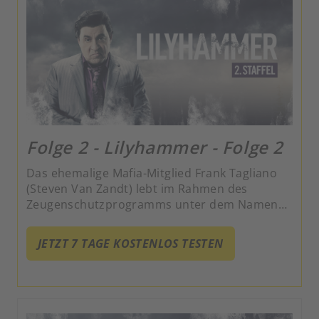
Folge 2 - Lilyhammer - Folge 2
Das ehemalige Mafia-Mitglied Frank Tagliano
(Steven Van Zandt) lebt im Rahmen des
Zeugenschutzprogramms unter dem Namen
Giovanni Henriksen in Lillehammer und hat es
zum erfolgreichen Nachtclub-Besitzer
JETZT 7 TAGE KOSTENLOS TESTEN
gebracht. Gekonnt jongliert er zwischen
kriminellen Machenschaften und seiner Rolle
als zweifacher Vater.