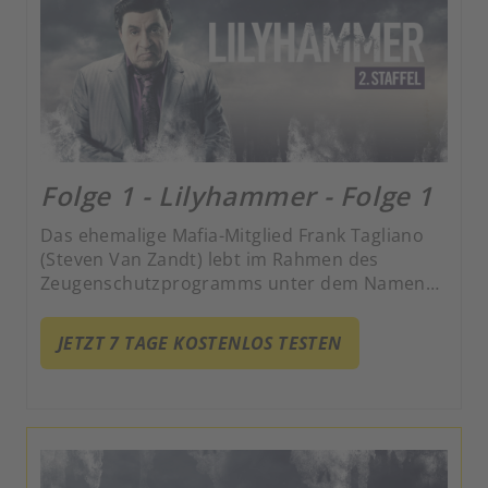
Folge 1 - Lilyhammer - Folge 1
Das ehemalige Mafia-Mitglied Frank Tagliano
(Steven Van Zandt) lebt im Rahmen des
Zeugenschutzprogramms unter dem Namen
Giovanni Henriksen in Lillehammer und hat es
zum erfolgreichen Nachtclub-Besitzer
JETZT 7 TAGE KOSTENLOS TESTEN
gebracht. Gekonnt jongliert er zwischen
kriminellen Machenschaften und seiner Rolle
als zweifacher Vater.