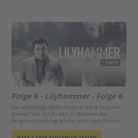
kriminellen Machenschaften und seiner Rolle
als zweifacher Vater.
Folge 6 - Lilyhammer - Folge 6
Das ehemalige Mafia-Mitglied Frank Tagliano
(Steven Van Zandt) lebt im Rahmen des
Zeugenschutzprogramms unter dem Namen
Giovanni Henriksen in Lillehammer und hat es
zum erfolgreichen Nachtclub-Besitzer
JETZT 7 TAGE KOSTENLOS TESTEN