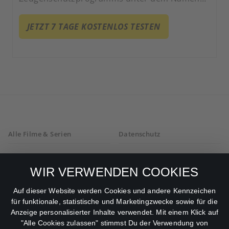
Giovanni Henriksen in Lillehammer und hat es
zum erfolgreichen Nachtclub-Besitzer
JETZT 7 TAGE KOSTENLOS TESTEN
gebracht. Gekonnt jongliert er zwischen
kriminellen Machenschaften und seiner Rolle
als zweifacher Vater.
Alle Filme & Serien
Datenschutz
Allgemeine
Mein Konto
Geschäftsbedingungen
WIR VERWENDEN COOKIES
Datenschutzbestimmungen
Auf dieser Website werden Cookies und andere Kennzeichen
für funktionale, statistische und Marketingzwecke sowie für die
AGB
Anzeige personalisierter Inhalte verwendet. Mit einem Klick auf
"Alle Cookies zulassen" stimmst Du der Verwendung von
Impressum