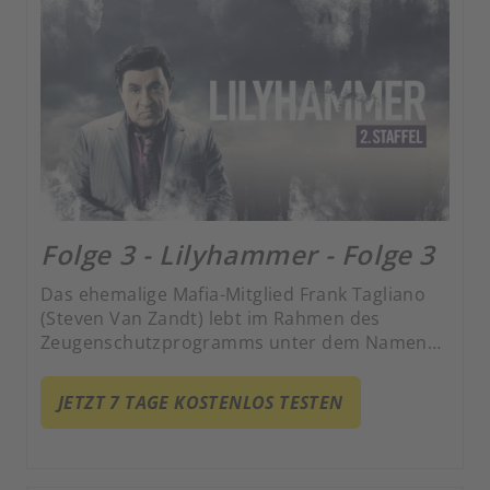
Folge 3 - Lilyhammer - Folge 3
Das ehemalige Mafia-Mitglied Frank Tagliano
(Steven Van Zandt) lebt im Rahmen des
Zeugenschutzprogramms unter dem Namen
Giovanni Henriksen in Lillehammer und hat es
zum erfolgreichen Nachtclub-Besitzer
JETZT 7 TAGE KOSTENLOS TESTEN
gebracht. Gekonnt jongliert er zwischen
kriminellen Machenschaften und seiner Rolle
als zweifacher Vater.