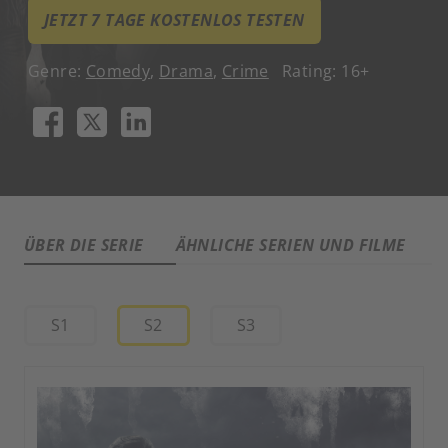
JETZT 7 TAGE KOSTENLOS TESTEN
Genre:
Comedy
,
Drama
,
Crime
Rating: 16+
ÜBER DIE SERIE
ÄHNLICHE SERIEN UND FILME
A
S1
S2
S3