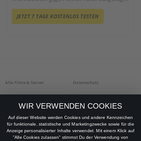
hat, wird er ins Zeugenschutzprogramm
aufgenommen. Als neuen Lebensmittelpunkt
JETZT 7 TAGE KOSTENLOS TESTEN
wählt er das norwegische Lillehammer.
Alle Filme & Serien
Datenschutz
Allgemeine
Mein Konto
Geschäftsbedingungen
WIR VERWENDEN COOKIES
Datenschutzbestimmungen
Auf dieser Website werden Cookies und andere Kennzeichen
für funktionale, statistische und Marketingzwecke sowie für die
AGB
Anzeige personalisierter Inhalte verwendet. Mit einem Klick auf
"Alle Cookies zulassen" stimmst Du der Verwendung von
Impressum