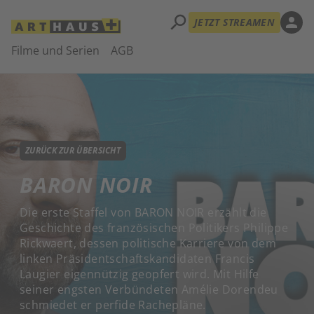
search
person
JETZT STREAMEN
Filme und Serien
AGB
ZURÜCK ZUR ÜBERSICHT
BARON NOIR
Die erste Staffel von BARON NOIR erzählt die
Geschichte des französischen Politikers Philippe
Rickwaert, dessen politische Karriere von dem
linken Präsidentschaftskandidaten Francis
Laugier eigennützig geopfert wird. Mit Hilfe
seiner engsten Verbündeten Amélie Dorendeu
schmiedet er perfide Rachepläne.