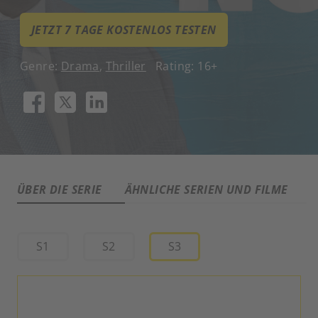
JETZT 7 TAGE KOSTENLOS TESTEN
Genre:
Drama
,
Thriller
Rating: 16+
ÜBER DIE SERIE
ÄHNLICHE SERIEN UND FILME
A
S1
S2
S3