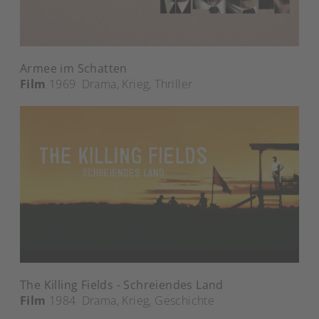
Armee im Schatten
Film
1969
Drama
,
Krieg
,
Thriller
The Killing Fields - Schreiendes Land
Film
1984
Drama
,
Krieg
,
Geschichte