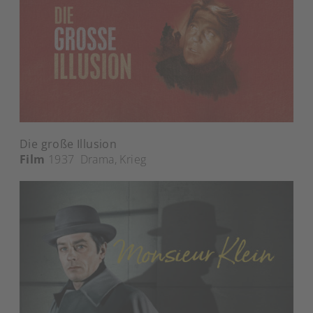
Die große Illusion
Film
1937
Drama
,
Krieg