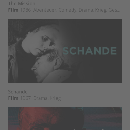
The Mission
Film
1986
Abenteuer
,
Comedy
,
Drama
,
Krieg
,
Geschichte
Schande
Film
1967
Drama
,
Krieg