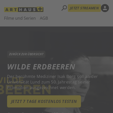
search
person
JETZT STREAMEN
Filme und Serien
AGB
ZURÜCK ZUR ÜBERSICHT
WILDE ERDBEEREN
Der berühmte Mediziner Isak Borg soll an der
Universität Lund zum 50. Jahrestag seiner
Promotion ausgezeichnet werden.
JETZT 7 TAGE KOSTENLOS TESTEN