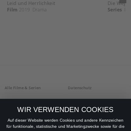
Leid und Herrlichkeit
Die Wege 
Film
2019
Drama
Series
Dr
Alle Filme & Serien
Datenschutz
Allgemeine
Mein Konto
Geschäftsbedingungen
WIR VERWENDEN COOKIES
Datenschutzbestimmungen
Auf dieser Website werden Cookies und andere Kennzeichen
für funktionale, statistische und Marketingzwecke sowie für die
AGB