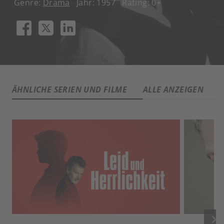
Genre:
Drama
Jahr: 1957
Rating: 0+
ÄHNLICHE SERIEN UND FILME
ALLE ANZEIGEN
keyboard_arrow_right