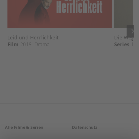
keyboard_arrow_right
Leid und Herrlichkeit
Die Wege 
Film
2019
Drama
Series
Dr
Alle Filme & Serien
Datenschutz