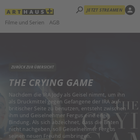
search
person
JETZT STREAMEN
Filme und Serien
AGB
ZURÜCK ZUR ÜBERSICHT
THE CRYING GAME
Nachdem die IRA Jody als Geisel nimmt, um ihn
als Druckmittel gegen Gefangene der IRA auf
britischer Seite zu benutzen, entsteht zwischen
ihm und Geiselnehmer Fergus eine enge
Bindung. Als sich abzeichnet, dass die Briten
nicht nachgeben, soll Geiselnehmer Fergus
seinen neuen Freund umbringen.