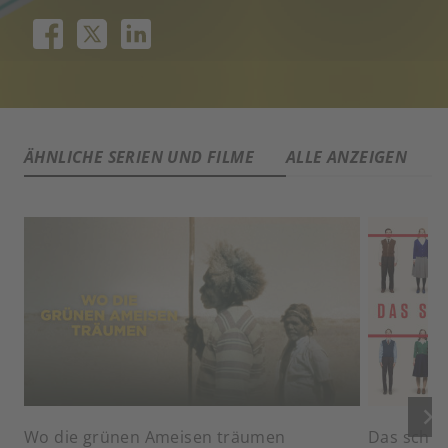
ÄHNLICHE SERIEN UND FILME
ALLE ANZEIGEN
keyboard_arrow_right
Wo die grünen Ameisen träumen
Das schw