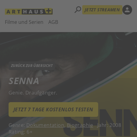
search
person
JETZT STREAMEN
Filme und Serien
AGB
ZURÜCK ZUR ÜBERSICHT
SENNA
Genie. Draufgänger.
JETZT 7 TAGE KOSTENLOS TESTEN
Genre:
Dokumentation
,
Biographie
Jahr: 2008
Rating: 6+