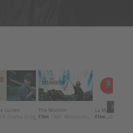
keyboard_arrow_right
e Lucien
The Mission
74
Drama
Drama
,
Krieg
Film
1986
Abenteuer
,
Comedy
Film
2003
,
Drama
Dram
,
Kr