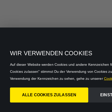
Alle Filme & Serien
Datenschutz
WIR VERWENDEN COOKIES
Allgemeine
Mein Konto
Geschäftsbedingungen
Auf dieser Website werden Cookies und andere Kennzeichen für f
Datenschutzbestimmungen
Cookies zulassen" stimmst Du der Verwendung von Cookies zu
AGB
Verwendung der Kennzeichen zu sehen, gehe zu unserer
Cooki
Impressum
ALLE COOKIES ZULASSEN
EINS
Abo kündigen