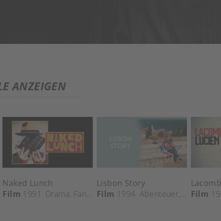
LE ANZEIGEN
Naked Lunch
Lisbon Story
Lacomb
Film
1991
Drama
,
Fantasy
Film
,
Horror
1994
,
Thriller
Abenteuer
,
Comedy
Film
19
,