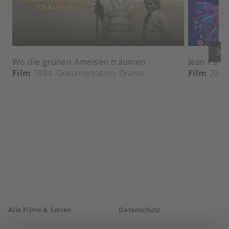
keyboard_arrow_right
Wo die grünen Ameisen träumen
Jean Paul 
Film
1984
Dokumentation
,
Drama
Film
2018
Alle Filme & Serien
Datenschutz