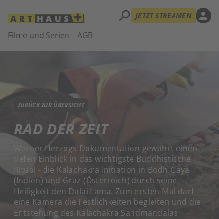
search
person
JETZT STREAMEN
Filme und Serien
AGB
ZURÜCK ZUR ÜBERSICHT
RAD DER ZEIT
Werner Herzogs Dokumentation gewährt einen
tiefen Einblick in das wichtigste Buddhistische
Ritual - die Kalachakra Initiation in Bodh Gaya
(Indien) und Graz (Österreich) durch seine
Heiligkeit den Dalai Lama. Zum ersten Mal darf
eine Kamera die Festlichkeiten begleiten und die
Entstehung des Kalachakra Sandmandalas