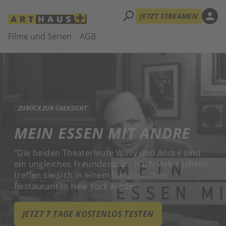
search
person
JETZT STREAMEN
Filme und Serien
AGB
ZURÜCK ZUR ÜBERSICHT
MEIN ESSEN MIT ANDRE
"Die beiden Theaterleute Wally und André sind
ein ungleiches Freundespaar. Nach vielen Jahren
treffen sie sich in einem französischen
Restaurant in New York wieder.
JETZT 7 TAGE KOSTENLOS TESTEN