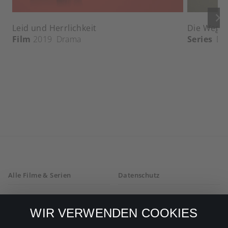
keyboard_arrow_right
Leid und Herrlichkeit
Die Wege 
Film
2019
Drama
Series
Dr
Alle Filme & Serien
Datenschutz
Allgemeine
Mein Konto
Geschäftsbedingungen
WIR VERWENDEN COOKIES
Datenschutzbestimmungen