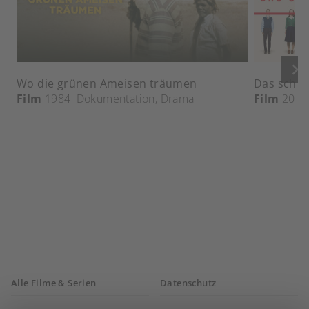
keyboard_arrow_right
Wo die grünen Ameisen träumen
Das schw
Film
1984
Dokumentation
,
Drama
Film
2018
Alle Filme & Serien
Datenschutz