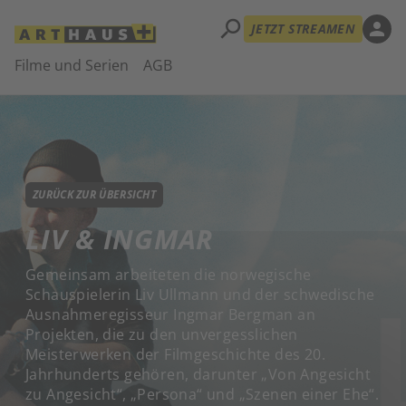
search
person
JETZT STREAMEN
Filme und Serien
AGB
ZURÜCK ZUR ÜBERSICHT
LIV & INGMAR
Gemeinsam arbeiteten die norwegische
Schauspielerin Liv Ullmann und der schwedische
Ausnahmeregisseur Ingmar Bergman an
Projekten, die zu den unvergesslichen
Meisterwerken der Filmgeschichte des 20.
Jahrhunderts gehören, darunter „Von Angesicht
zu Angesicht“, „Persona“ und „Szenen einer Ehe“.