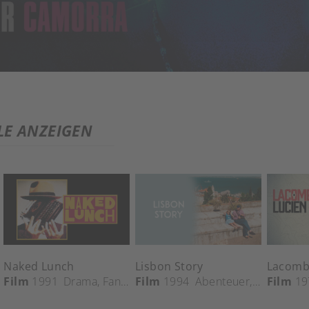
LE ANZEIGEN
Naked Lunch
Lisbon Story
Lacomb
Film
1991
Drama
,
Fantasy
Film
,
Horror
1994
,
Thriller
Abenteuer
,
Comedy
Film
19
,