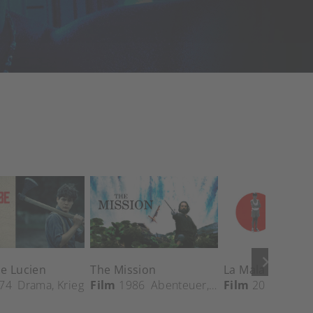
keyboard_arrow_right
e Lucien
The Mission
74
Drama
Drama
,
Krieg
Film
1986
Abenteuer
,
Comedy
Film
2003
,
Drama
Dram
,
Kr