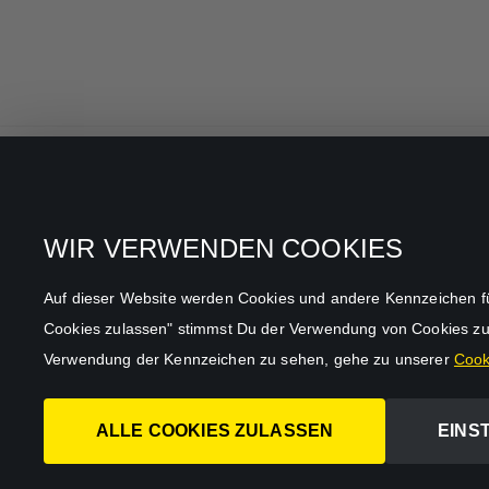
Alle Filme & Serien
Datenschutz
WIR VERWENDEN COOKIES
Allgemeine
Mein Konto
Geschäftsbedingungen
Auf dieser Website werden Cookies und andere Kennzeichen für f
Datenschutzbestimmungen
Cookies zulassen" stimmst Du der Verwendung von Cookies zu
AGB
Verwendung der Kennzeichen zu sehen, gehe zu unserer
Cooki
Impressum
ALLE COOKIES ZULASSEN
EINS
Abo kündigen