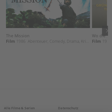
keyboard_arrow_right
The Mission
Wo die g
Film
1986
Abenteuer
,
Comedy
,
Drama
,
Krieg
,
Film
Geschicht
1984
Alle Filme & Serien
Datenschutz