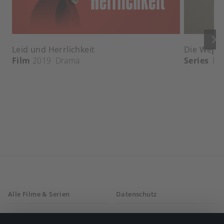
keyboard_arrow_right
Leid und Herrlichkeit
Die Wege 
Film
2019
Drama
Series
Dr
Alle Filme & Serien
Datenschutz
Allgemeine
Mein Konto