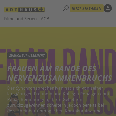
search
person
JETZT STREAMEN
Filme und Serien
AGB
ZURÜCK ZUR ÜBERSICHT
FRAUEN AM RANDE DES
NERVENZUSAMMENBRUCHS
Der Synchronsprecher Ivan hat sich von seiner
langjährigen Freundin und Kollegin Pepa getrennt.
Pepas Bemühungen, ihren Geliebten
zurückzugewinnen scheitern jedoch bereits bei
der scheinbar unmöglichen Kontaktaufnahme.