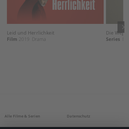
keyboard_arrow_right
Leid und Herrlichkeit
Die Wege 
Film
2019
Drama
Series
Dr
Alle Filme & Serien
Datenschutz