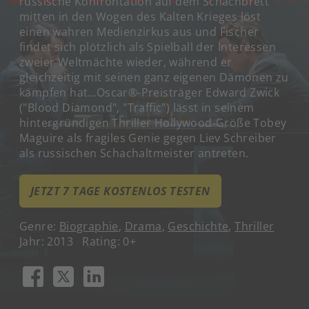
russische Konfrontation auf dem Schachbrett
mitten in den Wogen des Kalten Krieges löst
einen wahren Medienzirkus aus und Fischer
findet sich plötzlich als Spielball der Interessen
zweier Weltmächte wieder, während er
gleichzeitig mit seinen ganz eigenen Dämonen zu
kämpfen hat…Oscar®-Preisträger Edward Zwick
("Blood Diamond", "Traffic") lässt in seinem
hintergründigen Thriller Hollywood-Größe Tobey
Maguire als fragiles Genie gegen Liev Schreiber
als russischen Schachaltmeister antreten.
JETZT 7 TAGE KOSTENLOS TESTEN
Genre:
Biographie
,
Drama
,
Geschichte
,
Thriller
Jahr: 2013
Rating: 0+