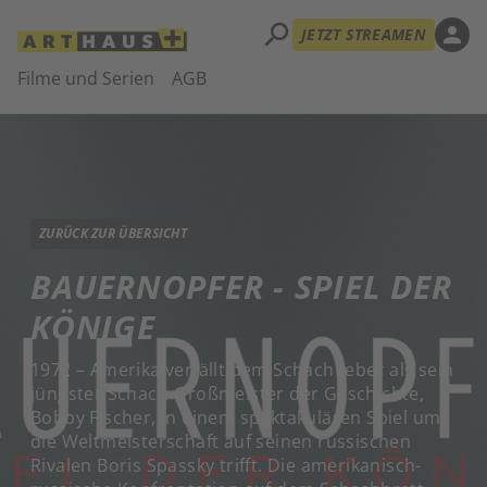
search
person
JETZT STREAMEN
Filme und Serien
AGB
ZURÜCK ZUR ÜBERSICHT
BAUERNOPFER - SPIEL DER
KÖNIGE
1972 – Amerika verfällt dem Schachfieber als sein
jüngster Schach-Großmeister der Geschichte,
Bobby Fischer, in einem spektakulären Spiel um
die Weltmeisterschaft auf seinen russischen
Rivalen Boris Spassky trifft. Die amerikanisch-