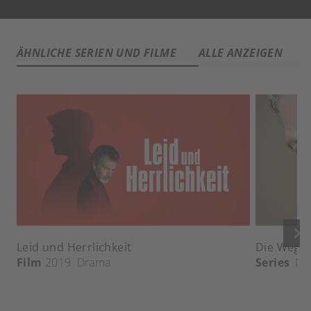
ÄHNLICHE SERIEN UND FILME
ALLE ANZEIGEN
keyboard_arrow_right
Leid und Herrlichkeit
Die Wege 
Film
2019
Drama
Series
Dr