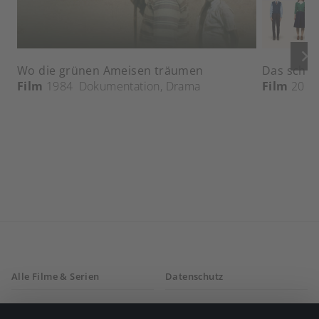
keyboard_arrow_right
Wo die grünen Ameisen träumen
Das schw
Film
1984
Dokumentation
,
Drama
Film
2018
Alle Filme & Serien
Datenschutz
Allgemeine
Mein Konto