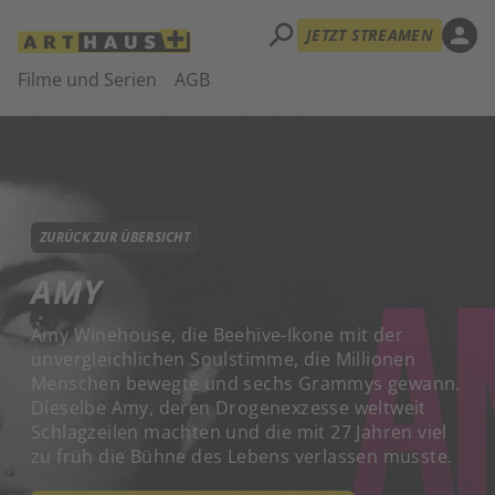
search
person
JETZT STREAMEN
Filme und Serien
AGB
ZURÜCK ZUR ÜBERSICHT
AMY
Amy Winehouse, die Beehive-Ikone mit der
unvergleichlichen Soulstimme, die Millionen
Menschen bewegte und sechs Grammys gewann.
Dieselbe Amy, deren Drogenexzesse weltweit
Schlagzeilen machten und die mit 27 Jahren viel
zu früh die Bühne des Lebens verlassen musste.