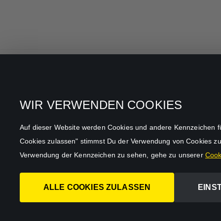
Alle Filme & Serien
Datenschutz
WIR VERWENDEN COOKIES
Allgemeine
Mein Konto
Geschäftsbedingungen
Auf dieser Website werden Cookies und andere Kennzeichen für f
Datenschutzbestimmungen
Cookies zulassen" stimmst Du der Verwendung von Cookies zu
AGB
Verwendung der Kennzeichen zu sehen, gehe zu unserer
Cooki
Impressum
ALLE COOKIES ZULASSEN
EINS
Abo kündigen