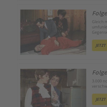
Folg
Gleich 
umfunkt
Gegense
JETZT
Folge
3.000 n
versch
JETZT