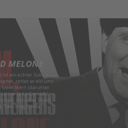
ND MELONE
) ist ein echter Gentleman,
egnet, rettet er ein ums
d Übeltätern (darunter
einer Seite die nicht
:innen, darunter David
, Tara King (Linda