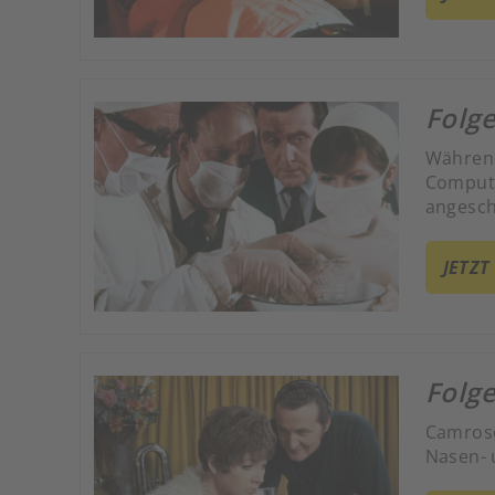
Folge
Während
Compute
angesch
seines E
JETZT
Folge
Camrose 
Nasen- 