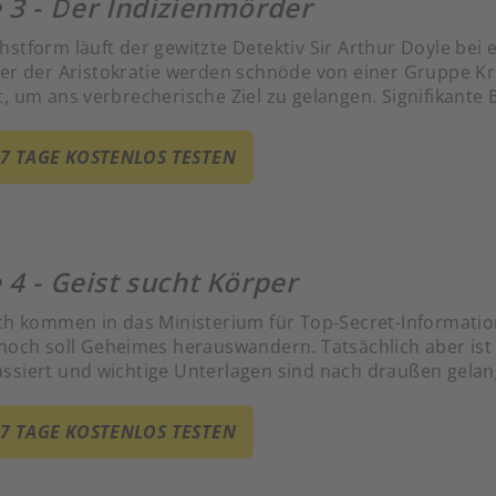
 3 - Der Indizienmörder
stform läuft der gewitzte Detektiv Sir Arthur Doyle bei ei
der der Aristokratie werden schnöde von einer Gruppe Kr
, um ans verbrecherische Ziel zu gelangen. Signifikante B
ge ehrenwerte Lordschaft als Täter eines fiesen Mordes h
unken am Tatort platziert, die die tatsächlichen Urheber 
 7 TAGE KOSTENLOS TESTEN
 4 - Geist sucht Körper
ich kommen in das Ministerium für Top-Secret-Informat
 noch soll Geheimes herauswandern. Tatsächlich aber ist
ssiert und wichtige Unterlagen sind nach draußen gelan
 7 TAGE KOSTENLOS TESTEN