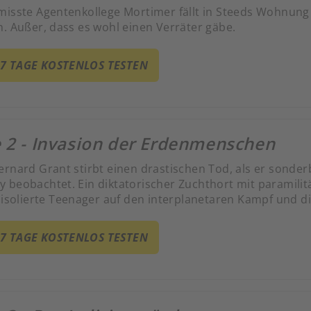
misste Agentenkollege Mortimer fällt in Steeds Wohnung 
n. Außer, dass es wohl einen Verräter gäbe.
 7 TAGE KOSTENLOS TESTEN
e 2 - Invasion der Erdenmenschen
ernard Grant stirbt einen drastischen Tod, als er sonde
 beobachtet. Ein diktatorischer Zuchthort mit paramilitä
t isolierte Teenager auf den interplanetaren Kampf und 
ums vorbereitet.
 7 TAGE KOSTENLOS TESTEN