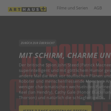
Filme und Serien
AGB
ZURÜCK ZUR ÜBERSICHT
MIT SCHIRM, CHARME U
Der britische Spion John Steed (Patrick Macnee
superintelligent und mit göttlichem Humor ges
andere Mal die Welt vor teuflischen Plänen un
Roboter und menschenfressende Monster). An s
weniger charismatischen wechselnden Partner
Keel (Ian Hendry), Cathy Gale (Honor Blackman)
Thorson) und natürlich die schlagfertige Dr.