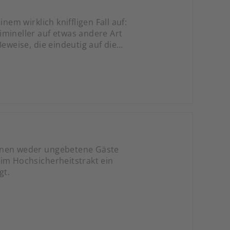
nem wirklich kniffligen Fall auf:
imineller auf etwas andere Art
eweise, die eindeutig auf die
inweisen, werden akribisch von
der Taten sind.
ionen weder ungebetene Gäste
 im Hochsicherheitstrakt ein
gt.