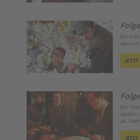
Folge
Ein ech
dannen
JETZT
Folge
Ein The
stellen
ab, kann
JETZT