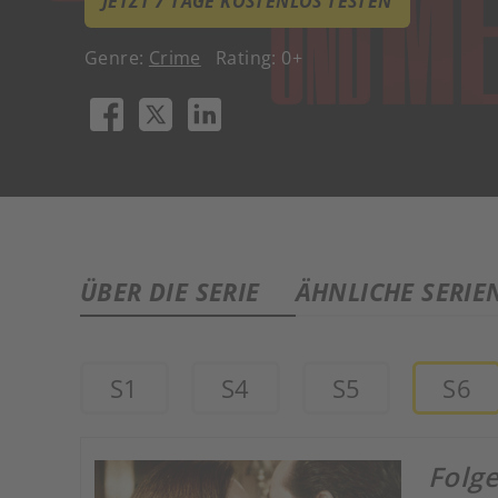
JETZT 7 TAGE KOSTENLOS TESTEN
Genre:
Crime
Rating: 0+
ÜBER DIE SERIE
ÄHNLICHE SERIE
S1
S4
S5
S6
Folg