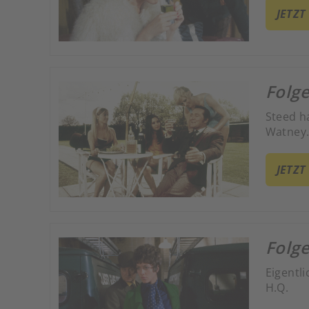
JETZT
Folge
Steed h
Watney.
JETZT
Folge
Eigentl
H.Q.