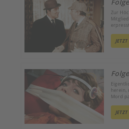
Folge
Zur Höch
Mitglie
erpresst
jeweili
den Hal
JETZT
Folge
Eigentl
herein,
Mord pa
JETZT