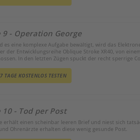
 9 - Operation George
 es eine komplexe Aufgabe bewältigt, wird das Elektron
r der Entwicklungsreihe Oblique Stroke XR40, von einem 
ossen. In den letzten Zügen spuckt der recht sperrige
rfinders, Sir Wilfred Pelley, als Verräter aus.
 7 TAGE KOSTENLOS TESTEN
 10 - Tod per Post
erhält einen scheinbar leeren Brief und niest sich tatsä
und Ohrenärzte erhalten diese wenig gesunde Post.