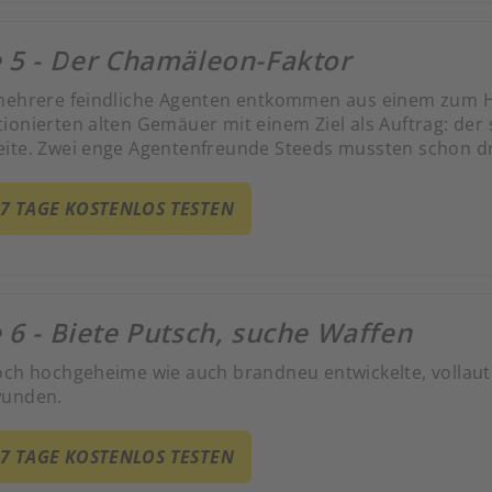
e 5 - Der Chamäleon-Faktor
mehrere feindliche Agenten entkommen aus einem zum H
ionierten alten Gemäuer mit einem Ziel als Auftrag: der
ite. Zwei enge Agentenfreunde Steeds mussten schon d
 7 TAGE KOSTENLOS TESTEN
 6 - Biete Putsch, suche Waffen
och hochgeheime wie auch brandneu entwickelte, vollau
wunden.
 7 TAGE KOSTENLOS TESTEN