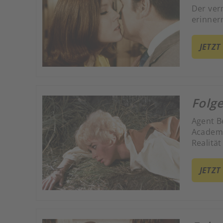
Der ver
erinner
JETZT
Folg
Agent B
Academy
Realitä
Univers
JETZT