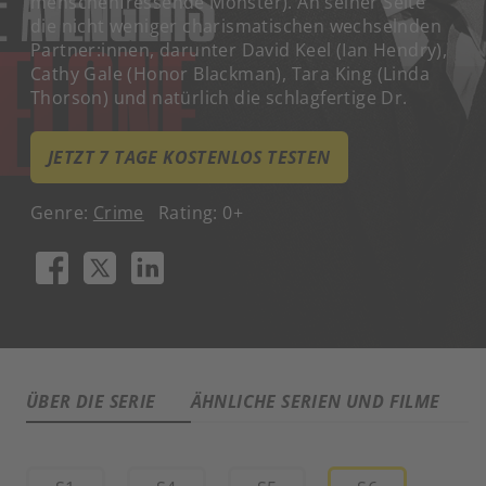
menschenfressende Monster). An seiner Seite
die nicht weniger charismatischen wechselnden
Partner:innen, darunter David Keel (Ian Hendry),
Cathy Gale (Honor Blackman), Tara King (Linda
Thorson) und natürlich die schlagfertige Dr.
JETZT 7 TAGE KOSTENLOS TESTEN
Genre:
Crime
Rating: 0+
ÜBER DIE SERIE
ÄHNLICHE SERIEN UND FILME
A