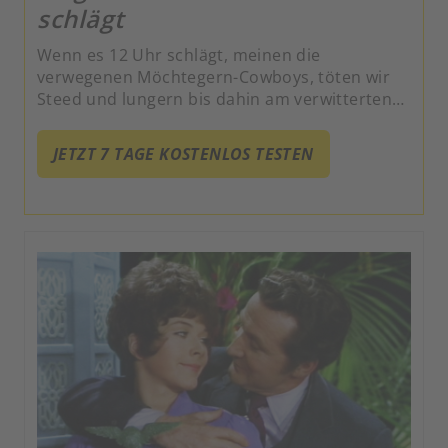
schlägt
Wenn es 12 Uhr schlägt, meinen die
verwegenen Möchtegern-Cowboys, töten wir
Steed und lungern bis dahin am verwitterten
Bahnhof herum. Miss King durchschreitet
derweil die Sicherheitszonen, bis sie Steed mit
JETZT 7 TAGE KOSTENLOS TESTEN
Gipsbein und Krücken in einem todsicher
geschützten Sanatorium im Ländlichen
erreicht.