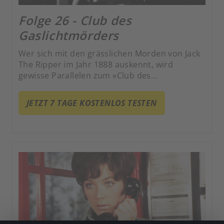
Folge 26 - Club des
Gaslichtmörders
Wer sich mit den grässlichen Morden von Jack
The Ripper im Jahr 1888 auskennt, wird
gewisse Parallelen zum »Club des
Gaslichtmörders« entdecken. Es scheint, als
sei der berüchtigte Gaslicht Ghoul samt
JETZT 7 TAGE KOSTENLOS TESTEN
Zylinder, schwarzem Cape und scharfem
Degen aus der Zeit von Königin Victoria wieder
auferstanden.