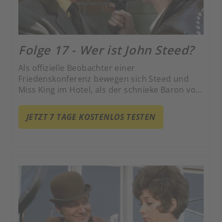
Folge 17 - Wer ist John Steed?
Als offizielle Beobachter einer
Friedenskonferenz bewegen sich Steed und
Miss King im Hotel, als der schnieke Baron von
Court hereinstürmt, einen Rattenschwanz von
Mädels hinter sich herziehend. Die
JETZT 7 TAGE KOSTENLOS TESTEN
geistesgegenwärtige Miss King war noch nie so
schnell verheiratet, aber die Wirkung ist
absolut frappierend.