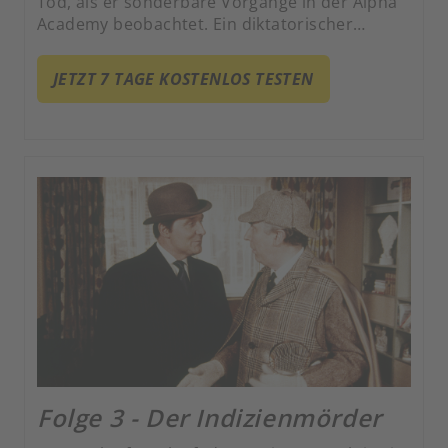
Tod, als er sonderbare Vorgänge in der Alpha
Academy beobachtet. Ein diktatorischer
Zuchthort mit paramilitärischem Drill, der von
der Realität isolierte Teenager auf den
JETZT 7 TAGE KOSTENLOS TESTEN
interplanetaren Kampf und die menschliche
Eroberung des Universums vorbereitet.
Folge 3 - Der Indizienmörder