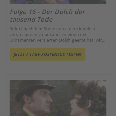
Folge 16 - Der Dolch der
tausend Tode
Sofort nachdem Steed von einem kürzlich
verstorbenen Unbekannten einen mit
Ornamenten verzierten Dolch geerbt hat, wird
er von diversen windigen Gestalten, die
unbedingt in den Besitz des antiken Stücks
JETZT 7 TAGE KOSTENLOS TESTEN
gelangen möchten, gleich mehrmals
heimgesucht. Eine nach der anderen dieser
diversen Parteien endet plötzlich und zwar tot
in Steeds Apartment.