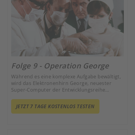
Folge 9 - Operation George
Während es eine komplexe Aufgabe bewältigt,
wird das Elektronenhirn George, neuester
Super-Computer der Entwicklungsreihe
Oblique Stroke XR40, von einem hinterhältigen
Attentäter fies angeschossen. In den letzten
JETZT 7 TAGE KOSTENLOS TESTEN
Zügen spuckt der recht sperrige
Computerkoloss den Namen seines Erfinders,
Sir Wilfred Pelley, als Verräter aus.