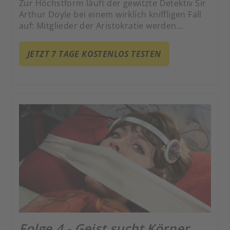
Zur Höchstform läuft der gewitzte Detektiv Sir
Arthur Doyle bei einem wirklich kniffligen Fall
auf: Mitglieder der Aristokratie werden
schnöde von einer Gruppe Krimineller auf
etwas andere Art erpresst, um ans
JETZT 7 TAGE KOSTENLOS TESTEN
verbrecherische Ziel zu gelangen. Signifikante
Beweise, die eindeutig auf die jeweilige
ehrenwerte Lordschaft als Täter eines fiesen
Mordes hinweisen, werden akribisch von den
Halunken am Tatort platziert, die die
tatsächlichen Urheber der Taten sind.
Folge 4 - Geist sucht Körper