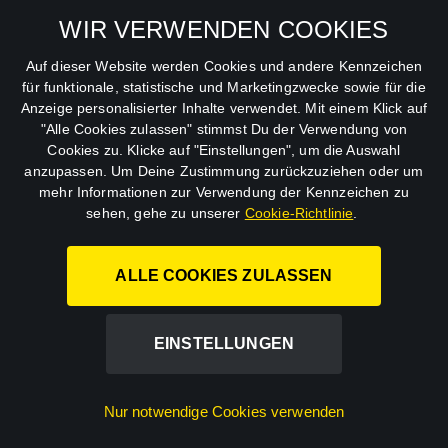
WIR VERWENDEN COOKIES
Auf dieser Website werden Cookies und andere Kennzeichen
für funktionale, statistische und Marketingzwecke sowie für die
Folge 27 - Die Dame im
Anzeige personalisierter Inhalte verwendet. Mit einem Klick auf
Zentrum
"Alle Cookies zulassen" stimmst Du der Verwendung von
Cookies zu. Klicke auf "Einstellungen", um die Auswahl
Dieses Mal rattert Agentin 69 voll in die
anzupassen. Um Deine Zustimmung zurückzuziehen oder um
Doppelagentenfalle. Gerade noch testete sie
mehr Informationen zur Verwendung der Kennzeichen zu
selbst Sicherheitsvorkehrungen im
sehen, gehe zu unserer
Cookie-Richtlinie
.
Kriegsministerium mit allem Pipapo, da
machen sie üppig erhaltene Geschenke in den
JETZT 7 TAGE KOSTENLOS TESTEN
Augen von Fairfax höchst verdächtig.
ALLE COOKIES ZULASSEN
EINSTELLUNGEN
Nur notwendige Cookies verwenden