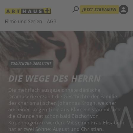
search
person
JETZT STREAMEN
Filme und Serien
AGB
ZURÜCK ZUR ÜBERSICHT
DIE WEGE DES HERRN
Die mehrfach ausgezeichnete dänische
Dramaserie erzählt die Geschichte der Familie
des charismatischen Johannes Krogh, welcher
aus einer langen Linie aus Pfarrern stammt und
die Chance hat schon bald Bischof von
Kopenhagen zu werden. Mit seiner Frau Elisabeth
hat er zwei Söhne: August und Christian.