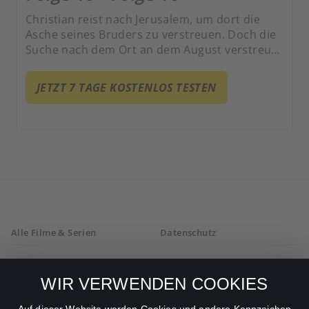
Christian reist nach Jerusalem, um dort die
Asche seines Bruders zu verstreuen. Doch die
Suche nach dem Ort an dem August verstreut
werden wollte, erweist sich als schwieriger als
gedacht.
JETZT 7 TAGE KOSTENLOS TESTEN
Alle Filme & Serien
Datenschutz
Allgemeine
Mein Konto
Geschäftsbedingungen
WIR VERWENDEN COOKIES
Datenschutzbestimmungen