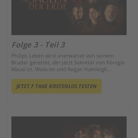
Folge 3 - Teil 3
Philips Leben wird unerwartet von seinem
Bruder gerettet, der jetzt Sekretär von Königin
Maud ist. Waleran und Regan Hamleigh
kämpfen darum, Maud davon zu überzeugen,
dass sie die ganze Zeit auf ihrer Seite waren,
JETZT 7 TAGE KOSTENLOS TESTEN
und wettern dann vor der Königin gegen Prior
Philip, als sie erneut versuchen, die Kontrolle
über Shirings lebenswichtigen Steinbruch und
den Kingsbridge-Markt zu erlangen.