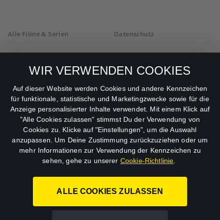
Alle Filme & Serien
Datenschutz
Allgemeine
Mein Konto
Geschäftsbedingungen
WIR VERWENDEN COOKIES
Datenschutzbestimmungen
Auf dieser Website werden Cookies und andere Kennzeichen
für funktionale, statistische und Marketingzwecke sowie für die
AGB
Anzeige personalisierter Inhalte verwendet. Mit einem Klick auf
"Alle Cookies zulassen" stimmst Du der Verwendung von
Impressum
Cookies zu. Klicke auf "Einstellungen", um die Auswahl
anzupassen. Um Deine Zustimmung zurückzuziehen oder um
Abo kündigen
mehr Informationen zur Verwendung der Kennzeichen zu
sehen, gehe zu unserer
Cookie-Richtlinie
.
ALLE COOKIES ZULASSEN
STUDIOCANAL GmbH.