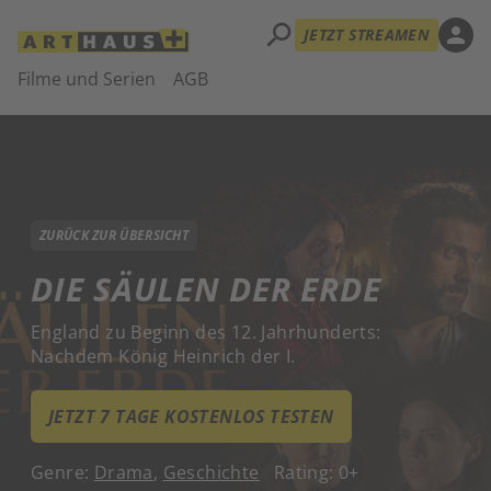
search
person
JETZT STREAMEN
Filme und Serien
AGB
ZURÜCK ZUR ÜBERSICHT
DIE SÄULEN DER ERDE
England zu Beginn des 12. Jahrhunderts:
Nachdem König Heinrich der I.
JETZT 7 TAGE KOSTENLOS TESTEN
Genre:
Drama
,
Geschichte
Rating: 0+