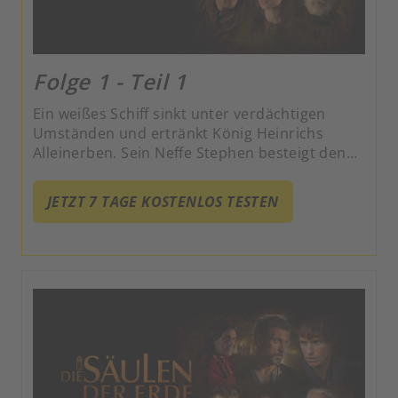
Folge 1 - Teil 1
Ein weißes Schiff sinkt unter verdächtigen
Umständen und ertränkt König Heinrichs
Alleinerben. Sein Neffe Stephen besteigt den
Thron, löst einen Machtkampf mit Henrys
Tochter Maud und dessen unehelichem Sohn
JETZT 7 TAGE KOSTENLOS TESTEN
Gloucester aus und stürzt England in Anarchie.