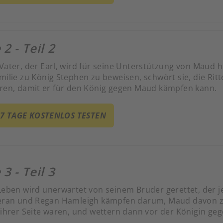
 2 - Teil 2
Vater, der Earl, wird für seine Unterstützung von Maud h
milie zu König Stephen zu beweisen, schwört sie, die Rit
eren, damit er für den König gegen Maud kämpfen kann.
 7 TAGE KOSTENLOS TESTEN
 3 - Teil 3
 Leben wird unerwartet von seinem Bruder gerettet, der 
leran und Regan Hamleigh kämpfen darum, Maud davon zu
 ihrer Seite waren, und wettern dann vor der Königin gege
en, die Kontrolle über Shirings lebenswichtigen Steinbr