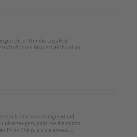
ingerichtet. Um die Loyalität
terschaft ihres Bruders Richard zu
jetzt Sekretär von Königin Maud
 überzeugen, dass sie die ganze
n Prior Philip, als sie erneut
uch und den Kingsbridge-Markt zu