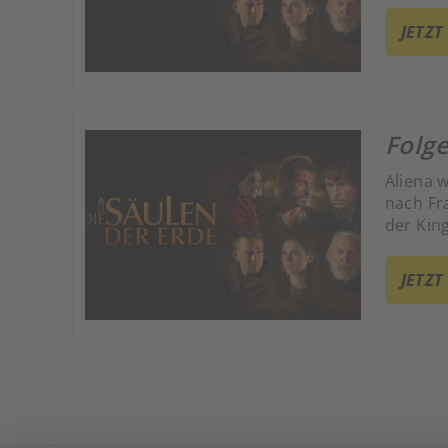
erlange
JETZT
Folge
Aliena 
nach Fr
der Kin
JETZT