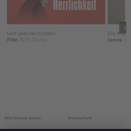
keyboard_arrow_right
Leid und Herrlichkeit
Die Wege 
Film
2019
Drama
Series
Dr
Alle Filme & Serien
Datenschutz