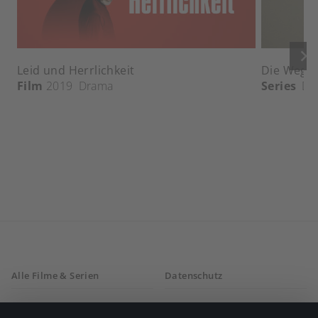
keyboard_arrow_right
Leid und Herrlichkeit
Die Wege 
Film
2019
Drama
Series
Dr
Alle Filme & Serien
Datenschutz
Allgemeine
Mein Konto