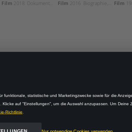
rama
Film
,
2018
Geschichte
Dokumentation
Film
2016
Biographie
,
Drama
Film
19
unktionale, statistische und Marketingzwecke sowie für die Anzeige p
. Klicke auf "Einstellungen", um die Auswahl anzupassen. Um Deine
e-Richtlinie
.
TELLUNGEN
Nur notwendige Cookies verwenden