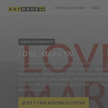
Filme und Serien
AGB
ZURÜCK ZUR ÜBERSICHT
LOVE, MARILYN
Die persönlichen Mitschriften eines Weltstars 
mysteriösen Tod zeigen neu entdeckte Tagebüc
die private, unbekannte Seite von Marilyn Mo
Einblicke in ihr Leben hinter der Glamourfassad
nicht an die große Liebe geglaubt hat, aber tr
danach suchte.
JETZT 7 TAGE KOSTENLOS TESTEN