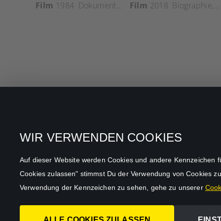
Film
1984
Dokumentation
Film
,
Drama
2018
Biographie
,
D
Alle Filme & Serien
Datenschutz
WIR VERWENDEN COOKIES
Allgemeine
Mein Konto
Geschäftsbedingungen
Auf dieser Website werden Cookies und andere Kennzeichen für f
Datenschutzbestimmungen
Cookies zulassen" stimmst Du der Verwendung von Cookies zu
AGB
Verwendung der Kennzeichen zu sehen, gehe zu unserer
Cooki
Impressum
ALLE COOKIES ZULASSEN
EINS