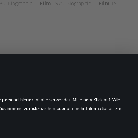
80
Biographie
,
Drama
Film
,
1975
Geschichte
Biographie
,
Horror
,
Drama
Film
,
1980
Geschichte
STUDIOCANAL GmbH.
ersonalisierter Inhalte verwendet. Mit einem Klick auf "Alle
©
2026
 Zustimmung zurückzuziehen oder um mehr Informationen zur