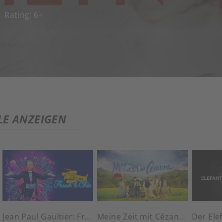
2
Rating: 6+
LE ANZEIGEN
Jean Paul Gaultier: Freak and Chic
Meine Zeit mit Cézanne
Der El