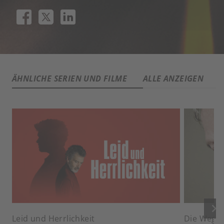
ÄHNLICHE SERIEN UND FILME
ALLE ANZEIGEN
keyboard_arrow_right
Leid und Herrlichkeit
Die Wege 