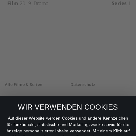
Film
2019
Drama
Series
Dr
Alle Filme & Serien
Datenschutz
Allgemeine
Mein Konto
Geschäftsbedingungen
WIR VERWENDEN COOKIES
Datenschutzbestimmungen
Auf dieser Website werden Cookies und andere Kennzeichen
für funktionale, statistische und Marketingzwecke sowie für die
AGB
Anzeige personalisierter Inhalte verwendet. Mit einem Klick auf