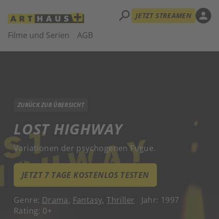
search
person
JETZT STREAMEN
Filme und Serien
AGB
ZURÜCK ZUR ÜBERSICHT
LOST HIGHWAY
Variationen der psychogenen Fugue.
JETZT 7 TAGE KOSTENLOS TESTEN
Genre:
Drama
,
Fantasy
,
Thriller
Jahr: 1997
Rating: 0+