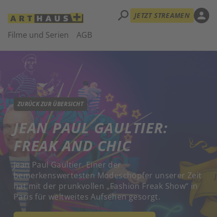
search
person
JETZT STREAMEN
Filme und Serien
AGB
ZURÜCK ZUR ÜBERSICHT
JEAN PAUL GAULTIER:
FREAK AND CHIC
Jean Paul Gaultier. Einer der
bemerkenswertesten Modeschöpfer unserer Zeit
hat mit der prunkvollen „Fashion Freak Show“ in
Paris für weltweites Aufsehen gesorgt.