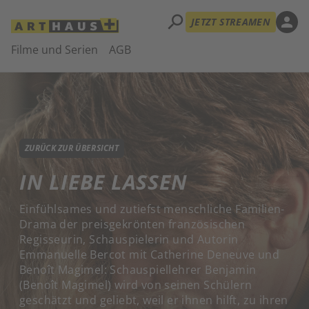
search
person
JETZT STREAMEN
Filme und Serien
AGB
ZURÜCK ZUR ÜBERSICHT
IN LIEBE LASSEN
Einfühlsames und zutiefst menschliche Familien-
Drama der preisgekrönten französischen
Regisseurin, Schauspielerin und Autorin
Emmanuelle Bercot mit Catherine Deneuve und
Benoît Magimel: Schauspiellehrer Benjamin
(Benoît Magimel) wird von seinen Schülern
geschätzt und geliebt, weil er ihnen hilft, zu ihren