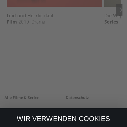
keyboard_arrow_right
Leid und Herrlichkeit
Die Wege 
Film
2019
Drama
Series
Dr
Alle Filme & Serien
Datenschutz
Allgemeine
Mein Konto
Geschäftsbedingungen
WIR VERWENDEN COOKIES
Datenschutzbestimmungen