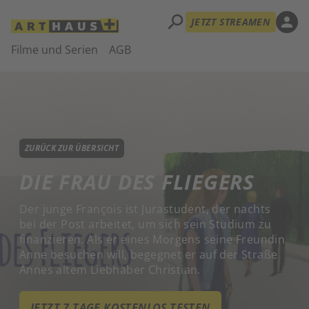
search
person
JETZT STREAMEN
Filme und Serien
AGB
ZURÜCK ZUR ÜBERSICHT
DIE FRAU DES FLIEGERS
Der junge François ist Jurastudent, der nachts
bei der Post arbeitet, um sich sein Studium zu
finanzieren. Als er eines Morgens seine Freundin
Anne besuchen will, begegnet er auf der Straße
Annes altem Liebhaber Christian.
JETZT 7 TAGE KOSTENLOS TESTEN